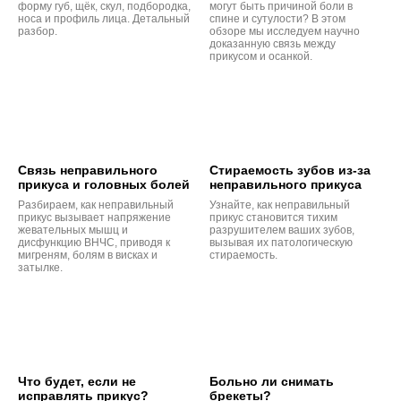
форму губ, щёк, скул, подбородка,
могут быть причиной боли в
носа и профиль лица. Детальный
спине и сутулости? В этом
разбор.
обзоре мы исследуем научно
доказанную связь между
прикусом и осанкой.
Связь неправильного
Стираемость зубов из-за
прикуса и головных болей
неправильного прикуса
Разбираем, как неправильный
Узнайте, как неправильный
прикус вызывает напряжение
прикус становится тихим
жевательных мышц и
разрушителем ваших зубов,
дисфункцию ВНЧС, приводя к
вызывая их патологическую
мигреням, болям в висках и
стираемость.
затылке.
Что будет, если не
Больно ли снимать
исправлять прикус?
брекеты?