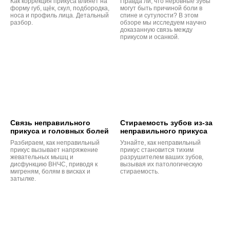
Как коррекция прикуса влияет на
Правда ли, что неровные зубы
форму губ, щёк, скул, подбородка,
могут быть причиной боли в
носа и профиль лица. Детальный
спине и сутулости? В этом
разбор.
обзоре мы исследуем научно
доказанную связь между
прикусом и осанкой.
Связь неправильного
Стираемость зубов из-за
прикуса и головных болей
неправильного прикуса
Разбираем, как неправильный
Узнайте, как неправильный
прикус вызывает напряжение
прикус становится тихим
жевательных мышц и
разрушителем ваших зубов,
дисфункцию ВНЧС, приводя к
вызывая их патологическую
мигреням, болям в висках и
стираемость.
затылке.