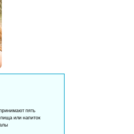
спринимают пять
а пища или напиток
налы