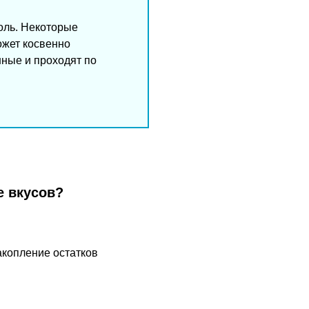
оль. Некоторые
ожет косвенно
нные и проходят по
е вкусов?
акопление остатков