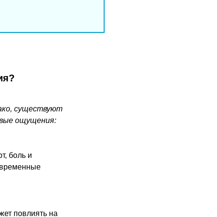
ия?
нако, существуют
овые ощущения:
т, боль и
ь временные
ожет повлиять на