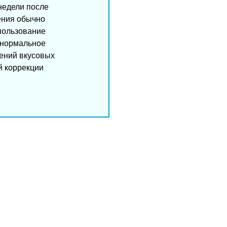
недели после
нения обычно
пользование
 нормальное
нений вкусовых
й коррекции