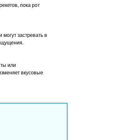
екетов, пока рот
 могут застревать в
 ощущения.
сты или
 изменяет вкусовые