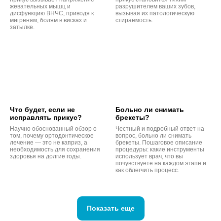
жевательных мышц и
разрушителем ваших зубов,
дисфункцию ВНЧС, приводя к
вызывая их патологическую
мигреням, болям в висках и
стираемость.
затылке.
Что будет, если не
Больно ли снимать
исправлять прикус?
брекеты?
Научно обоснованный обзор о
Честный и подробный ответ на
том, почему ортодонтическое
вопрос, больно ли снимать
лечение — это не каприз, а
брекеты. Пошаговое описание
необходимость для сохранения
процедуры: какие инструменты
здоровья на долгие годы.
использует врач, что вы
почувствуете на каждом этапе и
как облегчить процесс.
Показать еще