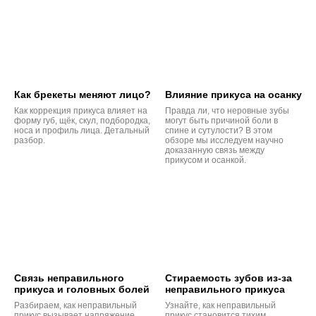
Как брекеты меняют лицо?
Влияние прикуса на осанку
Как коррекция прикуса влияет на
Правда ли, что неровные зубы
форму губ, щёк, скул, подбородка,
могут быть причиной боли в
носа и профиль лица. Детальный
спине и сутулости? В этом
разбор.
обзоре мы исследуем научно
доказанную связь между
прикусом и осанкой.
Связь неправильного
Стираемость зубов из-за
прикуса и головных болей
неправильного прикуса
Разбираем, как неправильный
Узнайте, как неправильный
прикус вызывает напряжение
прикус становится тихим