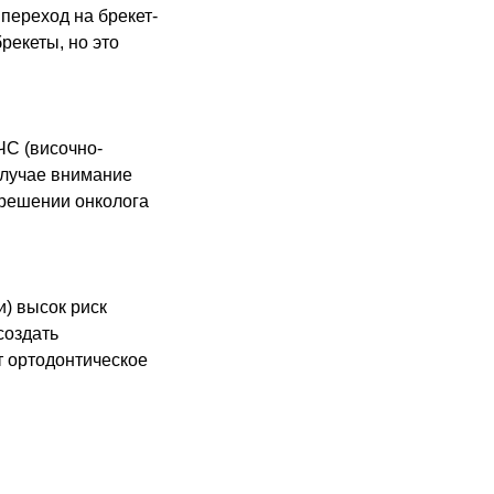
переход на брекет-
рекеты, но это
ЧС (височно-
случае внимание
зрешении онколога
) высок риск
создать
т ортодонтическое