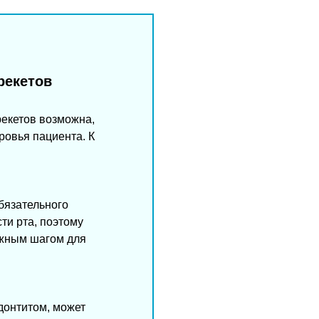
рекетов
рекетов возможна,
ровья пациента. К
обязательного
ти рта, поэтому
ажным шагом для
донтитом, может