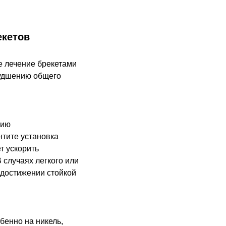
екетов
е лечение брекетами
худшению общего
нию
нтите установка
т ускорить
 случаях легкого или
 достижении стойкой
бенно на никель,