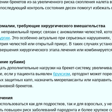
нии брекетов из-за увеличенного риска скопления налета во
 последующий контроль состояния десен помогут избежать
омалии, требующие хирургического вмешательства
х неправильный прикус связан с аномалиями челюстей, кот
ургии
. Это особенно актуально при серьезных нарушениях, 
ия челюстей или открытый прикус. В таких случаях устано
вершения хирургического этапа лечения или комбинируется
ание зубами)
ать дополнительные нагрузки на брекет-систему, увеличива
е, если у пациента выявлен
бруксизм
, ортодонт может пор
х защитных капп, назначить миорелаксанты или направить 
ановкой брекетов.
ичения
использоваться как для подростков, так и для взрослых, у 
ть повышен риск заболеваний пародонта и более хрупкое 