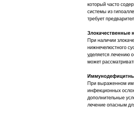
который часто содер
системы из гипоалле
требует предварител
Злокачественные н
При наличии злокаче
нижнечелюстного сус
уделяется лечению о
может рассматривать
Иммунодефицитны
При выраженном имм
инфекционных ослож
дополнительные усло
лечение опасным дл