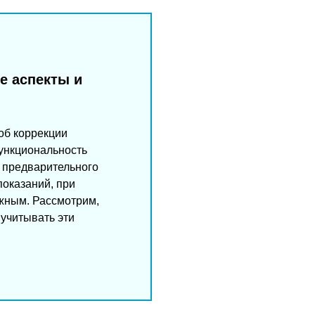
е аспекты и
об коррекции
функциональность
о предварительного
показаний, при
жным. Рассмотрим,
 учитывать эти