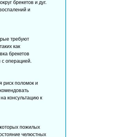
круг брекетов и дуг.
 воспалений и
орые требуют
таких как
вка брекетов
 с операцией.
я риск поломок и
екомендовать
на консультацию к
некоторых пожилых
состояние челюстных