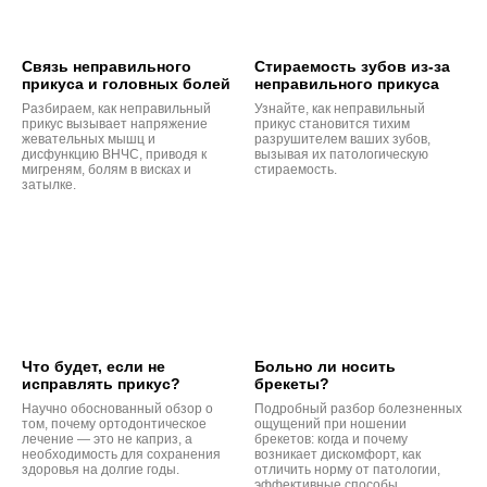
Связь неправильного
Стираемость зубов из-за
прикуса и головных болей
неправильного прикуса
Разбираем, как неправильный
Узнайте, как неправильный
прикус вызывает напряжение
прикус становится тихим
жевательных мышц и
разрушителем ваших зубов,
дисфункцию ВНЧС, приводя к
вызывая их патологическую
мигреням, болям в висках и
стираемость.
затылке.
Что будет, если не
Больно ли носить
исправлять прикус?
брекеты?
Научно обоснованный обзор о
Подробный разбор болезненных
том, почему ортодонтическое
ощущений при ношении
лечение — это не каприз, а
брекетов: когда и почему
необходимость для сохранения
возникает дискомфорт, как
здоровья на долгие годы.
отличить норму от патологии,
эффективные способы