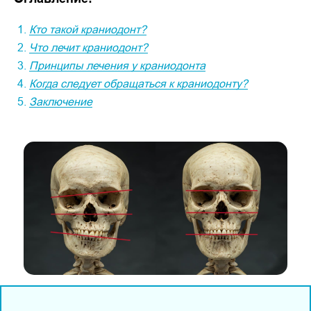
Кто такой краниодонт?
Что лечит краниодонт?
Принципы лечения у краниодонта
Когда следует обращаться к краниодонту?
Заключение