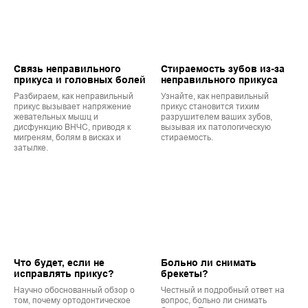
Связь неправильного
Стираемость зубов из-за
прикуса и головных болей
неправильного прикуса
Разбираем, как неправильный
Узнайте, как неправильный
прикус вызывает напряжение
прикус становится тихим
жевательных мышц и
разрушителем ваших зубов,
дисфункцию ВНЧС, приводя к
вызывая их патологическую
мигреням, болям в висках и
стираемость.
затылке.
Что будет, если не
Больно ли снимать
исправлять прикус?
брекеты?
Научно обоснованный обзор о
Честный и подробный ответ на
том, почему ортодонтическое
вопрос, больно ли снимать