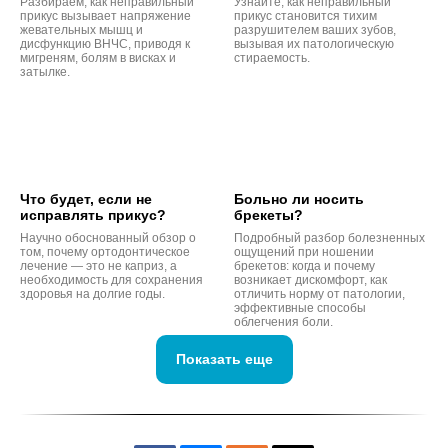
Разбираем, как неправильный
Узнайте, как неправильный
прикус вызывает напряжение
прикус становится тихим
жевательных мышц и
разрушителем ваших зубов,
дисфункцию ВНЧС, приводя к
вызывая их патологическую
мигреням, болям в висках и
стираемость.
затылке.
Что будет, если не
Больно ли носить
исправлять прикус?
брекеты?
Научно обоснованный обзор о
Подробный разбор болезненных
том, почему ортодонтическое
ощущений при ношении
лечение — это не каприз, а
брекетов: когда и почему
необходимость для сохранения
возникает дискомфорт, как
здоровья на долгие годы.
отличить норму от патологии,
эффективные способы
облегчения боли.
Показать еще