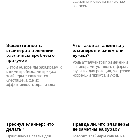
варианта и ответы на частые
вопросы.
Эффективность
Что такое аттачменты у
элайнеров в лечении
элайнеров и зачем они
различных проблем с
нужны?
прикусом
Роль аттачментов при лечении
элайнерами: установка, формы,
В этом обзоре мы разбираем, с
функции для ротации, экструзии,
какими проблемами прикуса
коррекции прикуса и уход.
элайнеры справляются
блестяще, а где их
эффективность ограничена.
Треснул элайнер: что
Правда ли, что элайнеры
делать?
не заметны на зубах?
Практическая статья для
Говорят, элайнеры совсем не