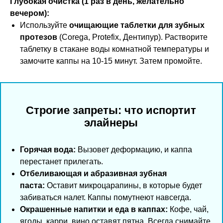
Глубокая очистка (1 раз в день, желательно
вечером):
Используйте
очищающие таблетки для зубных
протезов
(Corega, Protefix, Дентипур). Растворите
таблетку в стакане воды комнатной температуры и
замочите каппы на 10-15 минут. Затем промойте.
Строгие запреты: что испортит
элайнеры
Горячая вода:
Вызовет деформацию, и каппа
перестанет прилегать.
Отбеливающая и абразивная зубная
паста:
Оставит микроцарапины, в которые будет
забиваться налет. Каппы помутнеют навсегда.
Окрашенные напитки и еда в каппах:
Кофе, чай,
ягоды, карри, вино оставят пятна. Всегда снимайте