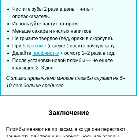
Чистите зубы 2 раза в день + нить +
ополаскиватель.
Используйте пасту с фтором.
Меньше сахара и кислых напитков.
Не грызите твёрдое (лёд, орехи в скорлупе).
При
бруксизме
(скрежет) носите ночную капу.
Делайте
профчистку
+ осмотр 1–2 раза в год.
После установки новой пломбы — не ешьте
красящее 2–3 дня.
С этими привычками многие пломбы служат на 5–
10 лет дольше среднего.
Заключение
Пломбы меняют не по часам, а когда они перестают
защищать зуб: трещины, кариес, боль или зазоры.