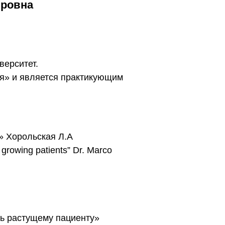
ировна
верситет.
ия» и является практикующим
и» Хорольская Л.А
growing patients” Dr. Marco
очь растущему пациенту»