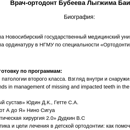
Врач-ортодонт Бубеева Лыгжима Ба
Биография:
ила Новосибирский государственный медицинский уни
ила ординатуру в НГМУ по специальности «Ортодонт
готовку по программам:
е патологии второго класса. Взгляд внутри и снаруж
ds in management of missing and impacted teeth in the 
й сустав» Юдин Д.К., Гетте С.А.
 от А до Я» Нино Сигуа
тическая хирургия 2.0» Дудкин В.С
стика и цели лечения в детской ортодонтии: как пом