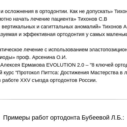
 и осложнения в ортодонтии. Как не допускать» Тихо
амотно начать лечение пациента» Тихонов С.В
е вертикальных и сагиттальных аномалий» Тихонов А
азуемая и эффективная ортодонтия у самых маленьк
нтическое лечение с использованием эластопозицио
иоды» проф. Арсенина О.И.
 Алексея Ермакова ЕVOLUTION 2.0 – "8 ключей ортод
ий курс "Протокол Питтса: Достижения Мастерства в л
 в работе XXV съезда ортодонтов России.
Примеры работ ортодонта Бубеевой Л.Б.: