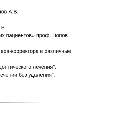
нов А.В.
.В
их пациентов» проф. Попов
нера-корректора в различные
онтического лечения".
ечении без удаления".