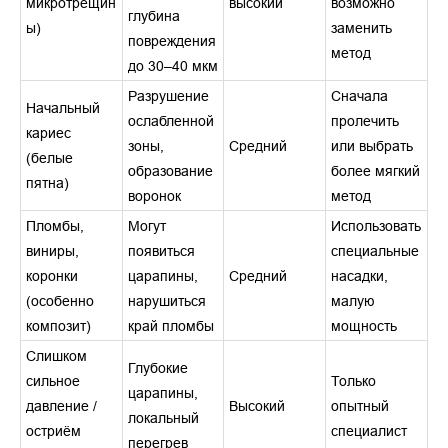
микротрещин
высокий
возможно
глубина
ы)
заменить
повреждения
метод
до 30–40 мкм
Разрушение
Сначала
Начальный
ослабленной
пролечить
кариес
зоны,
Средний
или выбрать
(белые
образование
более мягкий
пятна)
воронок
метод
Пломбы,
Могут
Использовать
виниры,
появиться
специальные
коронки
царапины,
Средний
насадки,
(особенно
нарушиться
малую
композит)
край пломбы
мощность
Слишком
Глубокие
сильное
Только
царапины,
давление /
Высокий
опытный
локальный
остриём
специалист
перегрев