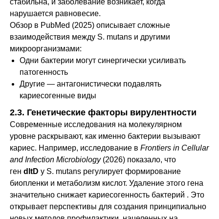
стабильна, и заболевание возникает, когда
нарушается равновесие.
Обзор в PubMed (2025) описывает сложные
взаимодействия между S. mutans и другими
микроорганизмами:
Одни бактерии могут синергически усиливать
патогенность
Другие — антагонистически подавлять
кариесогенные виды
2.3. Генетические факторы вирулентности
Современные исследования на молекулярном
уровне раскрывают, как именно бактерии вызывают
кариес. Например, исследование в
Frontiers in Cellular
and Infection Microbiology
(2026) показало, что
ген
dltD
у S. mutans регулирует формирование
биопленки и метаболизм кислот. Удаление этого гена
значительно снижает кариесогенность бактерий . Это
открывает перспективы для создания принципиально
новых методов профилактики, нацеленных на